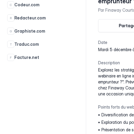
emprunteur 
Codeur.com
C
Par
Finaway Court
Redacteur.com
R
Partage
Graphiste.com
G
Date
Traduc.com
T
mardi 5 décembre 
Facture.net
F
Description
Explorez les stratég
webinaire en ligne 
emprunteur ?". Prév
chez Finaway Court
une occasion unique
Points forts du web
Diversification de
Exploration du po
Présentation de so