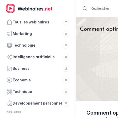
Search
Tous les webinaires
2
marketing
0
technologie
0
intelligence artificielle
0
business
2
économie
0
technique
0
développement personnel
0
Nos sites
Comment opti