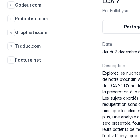
LCA ?
Codeur.com
C
Par
Fullphysio
Redacteur.com
R
Partage
Graphiste.com
G
Date
Traduc.com
T
jeudi 7 décembre 
Facture.net
F
Description
Explorez les nuance
de notre prochain w
du LCA ?". D'une d
la préparation à la
Les sujets abordés i
récupération sans c
ainsi que les élém
plus, une analyse a
sera présentée, fo
leurs patients de ma
l'activité physique.