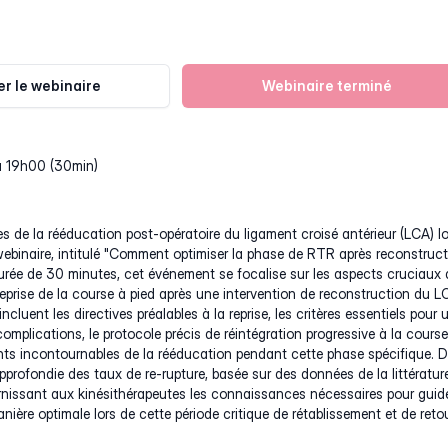
r le webinaire
Webinaire terminé
à 19h00 (30min)
s de la rééducation post-opératoire du ligament croisé antérieur (LCA) lo
ebinaire, intitulé "Comment optimiser la phase de RTR après reconstruc
urée de 30 minutes, cet événement se focalise sur les aspects cruciaux 
 reprise de la course à pied après une intervention de reconstruction du L
ncluent les directives préalables à la reprise, les critères essentiels pour 
omplications, le protocole précis de réintégration progressive à la course
ents incontournables de la rééducation pendant cette phase spécifique. 
pprofondie des taux de re-rupture, basée sur des données de la littérature
urnissant aux kinésithérapeutes les connaissances nécessaires pour guid
nière optimale lors de cette période critique de rétablissement et de reto