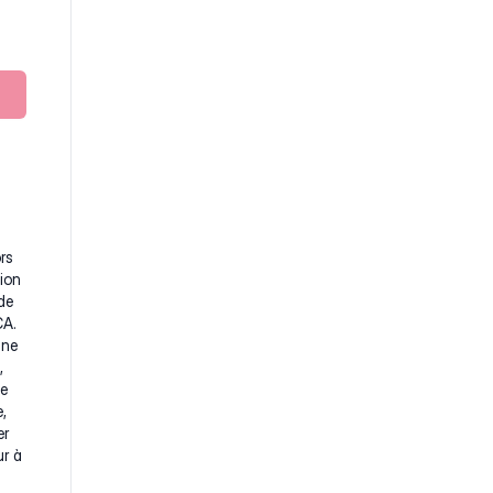
rs
tion
de
CA.
une
,
De
,
er
ur à