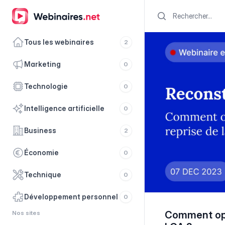
Search
Tous les webinaires
2
marketing
0
technologie
0
intelligence artificielle
0
business
2
économie
0
technique
0
développement personnel
0
Nos sites
Comment opt