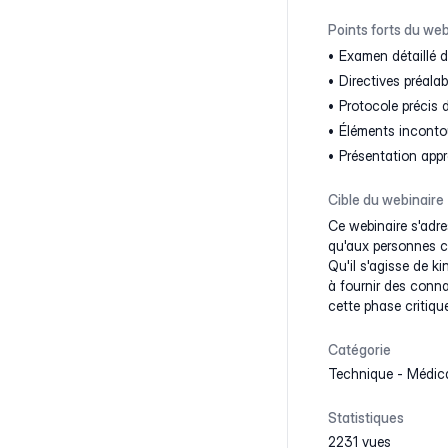
Points forts du web
Examen détaillé d
Directives préalabl
Protocole précis 
Éléments incontou
Présentation appr
Cible du webinaire
Ce webinaire s'adre
qu'aux personnes co
Qu'il s'agisse de k
à fournir des conna
cette phase critique
Catégorie
Technique
-
Médic
Statistiques
2231 vues