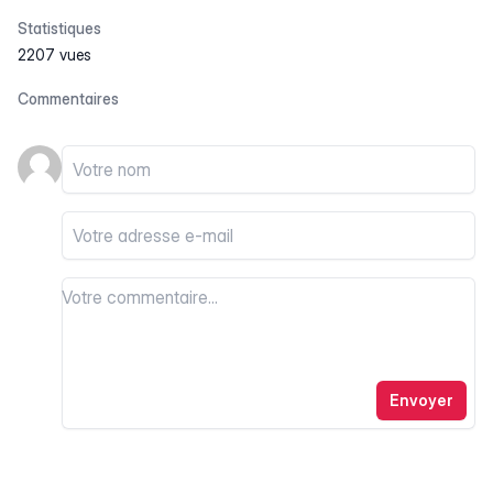
Statistiques
2207 vues
Commentaires
Votre nom
Votre email
Votre commentaire
Votre commentaire
Envoyer