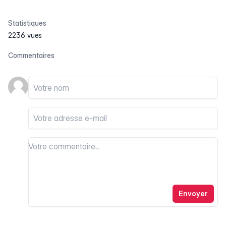
Statistiques
2236 vues
Commentaires
Votre nom
Votre email
Votre commentaire
Votre commentaire
Envoyer