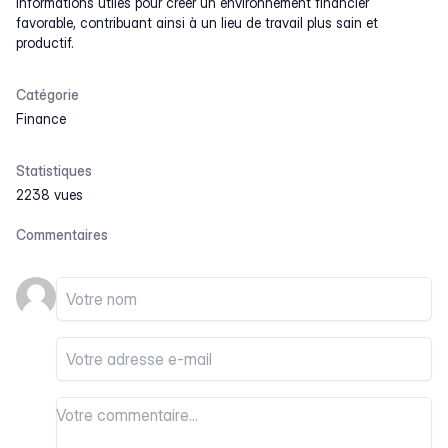
informations utiles pour créer un environnement financier
favorable, contribuant ainsi à un lieu de travail plus sain et
productif.
Catégorie
Finance
Statistiques
2238 vues
Commentaires
Votre nom
Votre email
Votre commentaire
Votre commentaire