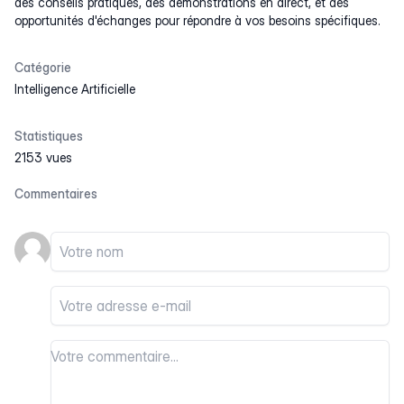
des conseils pratiques, des démonstrations en direct, et des
opportunités d'échanges pour répondre à vos besoins spécifiques.
Catégorie
Intelligence Artificielle
Statistiques
2153 vues
Commentaires
Votre nom
Votre email
Votre commentaire
Votre commentaire