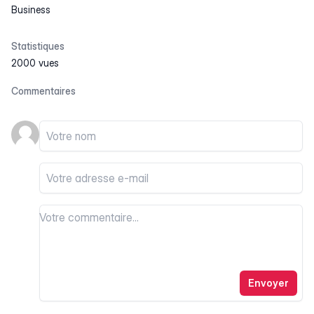
Business
Statistiques
2000 vues
Commentaires
Votre nom
Votre email
Votre commentaire
Votre commentaire
Envoyer