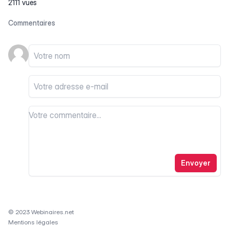
2111 vues
Commentaires
Votre nom
Votre email
Votre commentaire
Votre commentaire
Envoyer
© 2023 Webinaires.net
Mentions légales