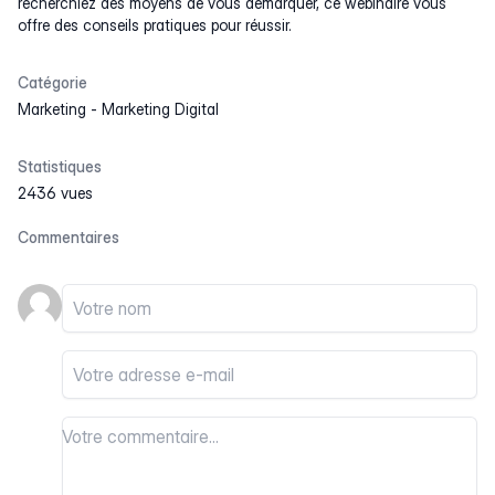
recherchiez des moyens de vous démarquer, ce webinaire vous
offre des conseils pratiques pour réussir.
Catégorie
Marketing
-
Marketing Digital
Statistiques
2436 vues
Commentaires
Votre nom
Votre email
Votre commentaire
Votre commentaire