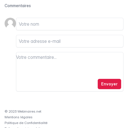
Commentaires
Votre nom
Votre email
Votre commentaire
Votre commentaire
Envoyer
© 2023 Webinaires.net
Mentions légales
Politique de Confidentialité