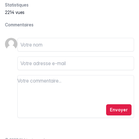
Statistiques
2214 vues
Commentaires
Votre nom
Votre email
Votre commentaire
Votre commentaire
Envoyer