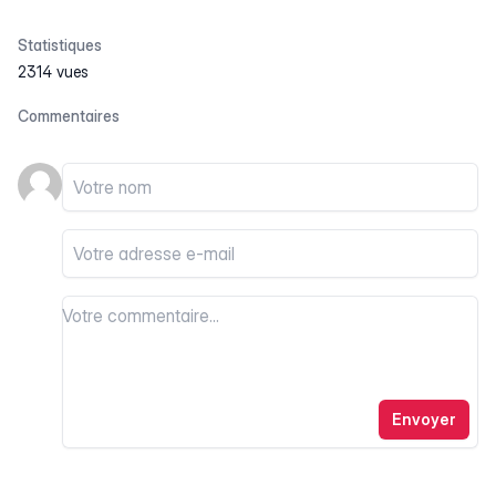
Statistiques
2314 vues
Commentaires
Votre nom
Votre email
Votre commentaire
Votre commentaire
Envoyer